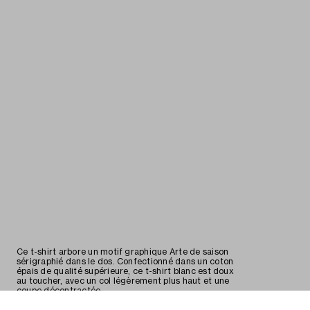
Ce t-shirt arbore un motif graphique Arte de saison
sérigraphié dans le dos. Confectionné dans un coton
épais de qualité supérieure, ce t-shirt blanc est doux
au toucher, avec un col légèrement plus haut et une
coupe décontractée.
Détails
Matériaux
Expédition
Retours