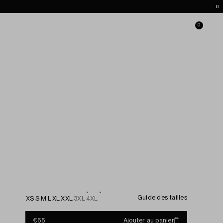
nible
he
FR / €
Se connecter
Liste de souhaits
Panier
0
Guide des tailles
XS
S
M
L
XL
XXL
3XL
4XL
€65
Ajouter au panier