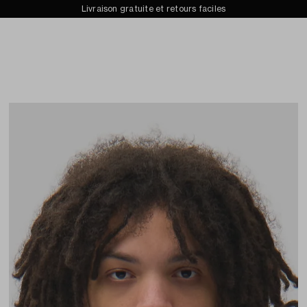
 pour adidas Sportswear — Collection automne-hiver 2026 désormais dispo
Livraison gratuite et retours faciles
ins
Archives
À propos de
Recherc