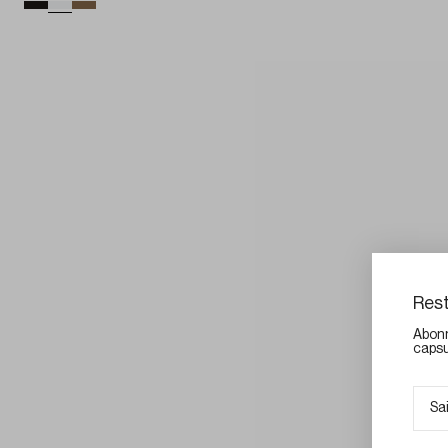
Rest
Abonn
capsu
E-mai