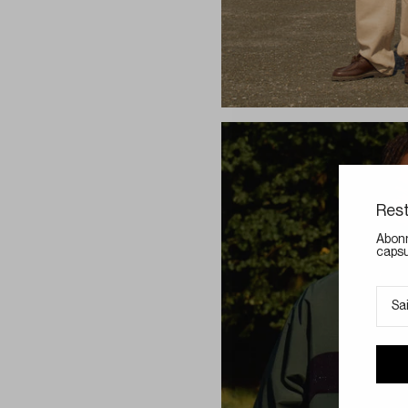
Rest
Abonn
capsu
E-mai