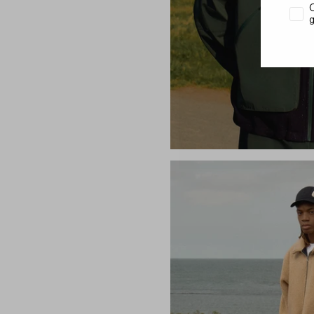
Accep
O
g