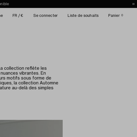
nible
he
FR / €
Se connecter
Liste de souhaits
Panier
0
a collection reflète les
 nuances vibrantes. En
eurs motifs sous forme de
iques, la collection Automne
nature au-delà des simples