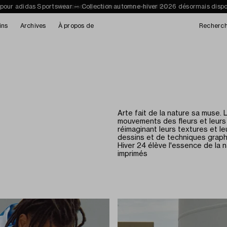
 pour adidas Sportswear — Collection automne-hiver 2026 désormais dispo
Livraison gratuite et retours faciles
ins
Archives
À propos de
Recherc
Arte fait de la nature sa muse. L
mouvements des fleurs et leurs
réimaginant leurs textures et l
dessins et de techniques graph
Hiver 24 élève l'essence de la 
imprimés