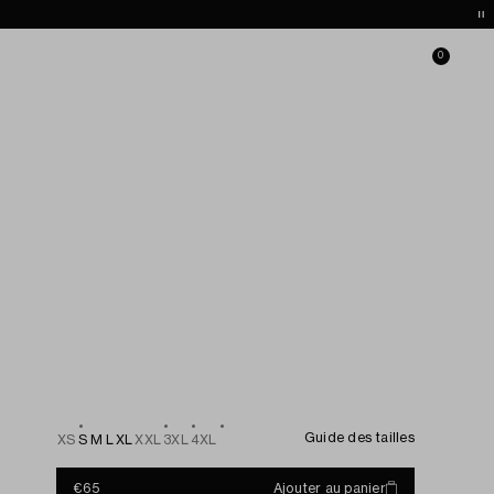
he
FR / €
Se connecter
Liste de souhaits
Panier
0
Guide des tailles
XS
S
M
L
XL
XXL
3XL
4XL
€65
Ajouter au panier