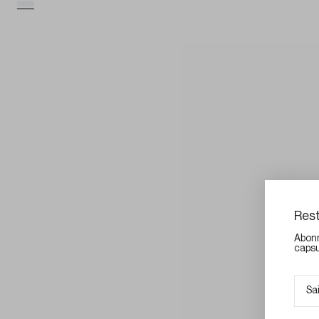
Rest
Abonn
capsu
E-mai