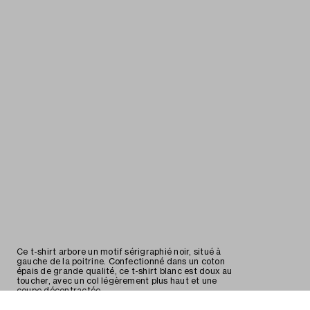
Ce t-shirt arbore un motif sérigraphié noir, situé à
gauche de la poitrine. Confectionné dans un coton
épais de grande qualité, ce t-shirt blanc est doux au
toucher, avec un col légèrement plus haut et une
coupe décontractée.
Détails
Matériaux
Expédition
Retours