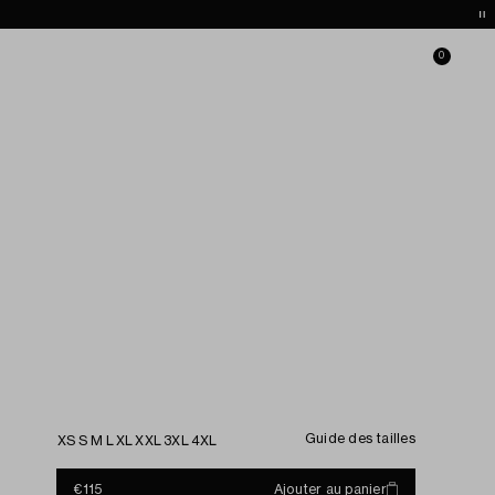
he
FR / €
Se connecter
Liste de souhaits
Panier
0
Guide des tailles
XS
S
M
L
XL
XXL
3XL
4XL
€115
Ajouter au panier