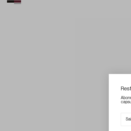
Rest
Abonn
capsu
E-mai