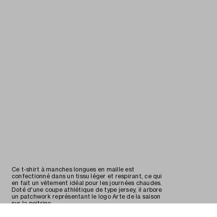
Ce t-shirt à manches longues en maille est
confectionné dans un tissu léger et respirant, ce qui
en fait un vêtement idéal pour les journées chaudes.
Doté d'une coupe athlétique de type jersey, il arbore
un patchwork représentant le logo Arte de la saison
sur la poitrine.
Détails
Matériaux
Expédition
Retours